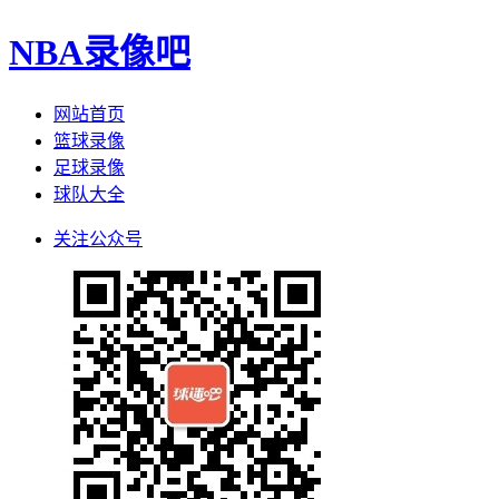
NBA录像吧
网站首页
篮球录像
足球录像
球队大全
关注公众号