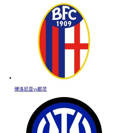
博洛尼亚vs都灵