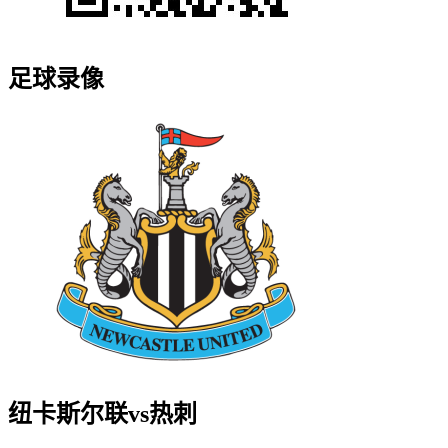
足球录像
纽卡斯尔联vs热刺