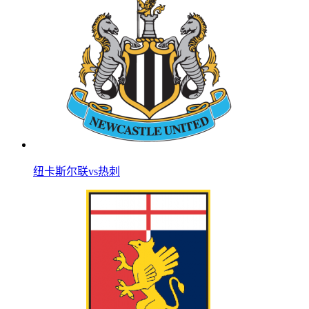
纽卡斯尔联vs热刺