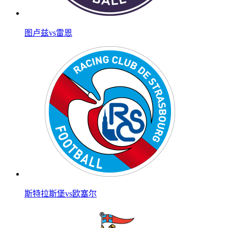
图卢兹vs雷恩
斯特拉斯堡vs欧塞尔