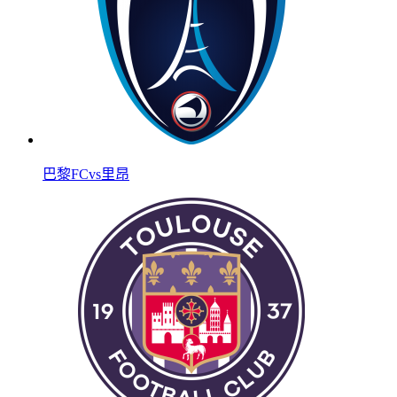
巴黎FCvs里昂