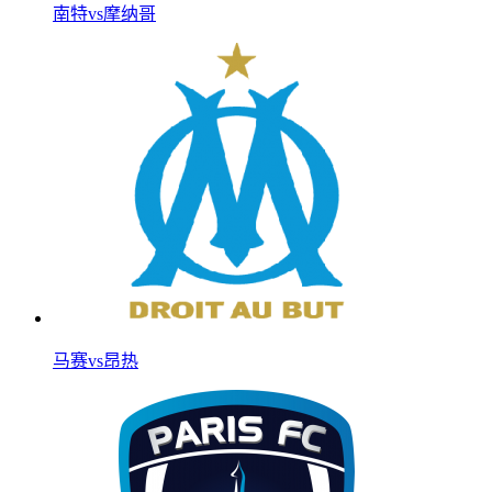
南特vs摩纳哥
马赛vs昂热