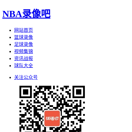
NBA录像吧
网站首页
篮球录像
足球录像
视频集锦
资讯战报
球队大全
关注公众号