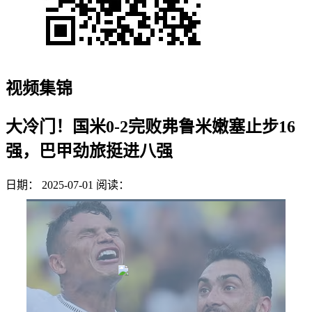
视频集锦
大冷门！国米0-2完败弗鲁米嫩塞止步16
强，巴甲劲旅挺进八强
日期：
2025-07-01
阅读：