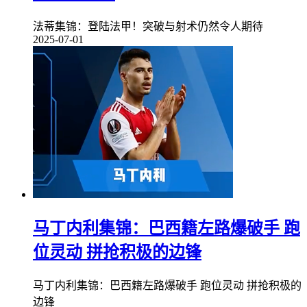
法蒂集锦：登陆法甲！突破与射术仍然令人期待
2025-07-01
马丁内利集锦：巴西籍左路爆破手 跑
位灵动 拼抢积极的边锋
马丁内利集锦：巴西籍左路爆破手 跑位灵动 拼抢积极的
边锋