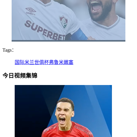
Tags：
国际米兰
世俱杯
弗鲁米嫩塞
今日视频集锦