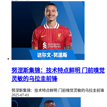
努涅斯集锦：技术特点鲜明 门前嗅觉
灵敏的乌拉圭前锋
努涅斯集锦：技术特点鲜明 门前嗅觉灵敏的乌拉圭前锋
2025-07-01