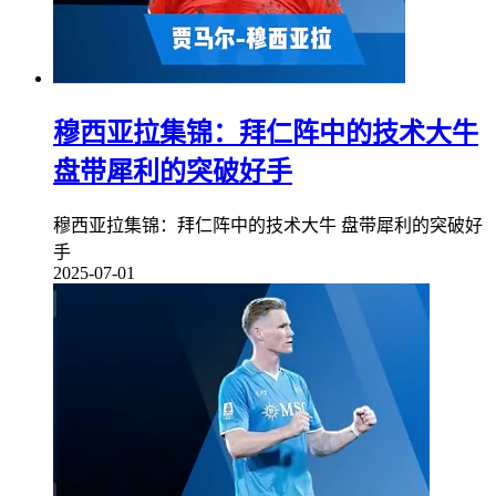
穆西亚拉集锦：拜仁阵中的技术大牛
盘带犀利的突破好手
穆西亚拉集锦：拜仁阵中的技术大牛 盘带犀利的突破好
手
2025-07-01